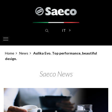
Salta
al
contenuto
principale
Search
Mostra ulteriori azioni
IT
Home
News
Aulika Evo. Top performance, beautiful
Briciole
design.
di
Saeco News
pane