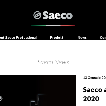
ut Saeco Professional
Prodotti
News
Con
Saeco News
13 Gennaio 20
Saeco 
2020