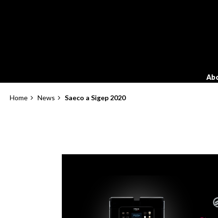
Salta
al
contenuto
principale
Abo
Home
News
Saeco a Sigep 2020
Briciole
di
pane