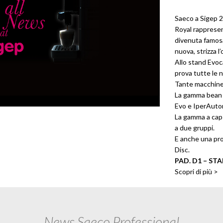
Saeco a Sigep 2
Royal rappresent
divenuta famos
nuova, strizza l’
Allo stand Evo
prova tutte le 
Tante macchine
La gamma bean t
Evo e IperAutom
La gamma a capsu
a due gruppi.
E anche una pro
Disc.
PAD. D1 – ST
Scopri di più >
News Saeco Professional