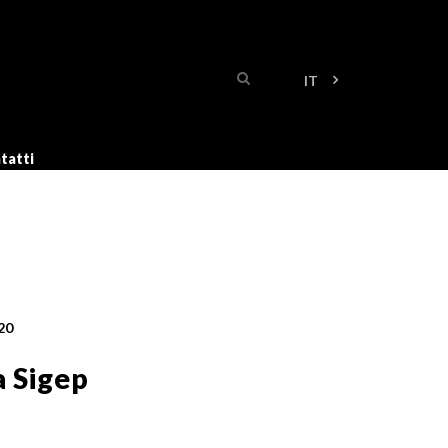
Search
Mostra ulteriori 
IT
tatti
20
a Sigep