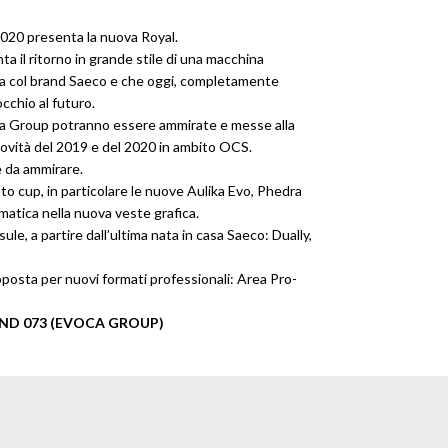
020 presenta la nuova Royal.
a il ritorno in grande stile di una macchina
a col brand Saeco e che oggi, completamente
occhio al futuro.
ca Group potranno essere ammirate e messe alla
novità del 2019 e del 2020 in ambito OCS.
 da ammirare.
o cup, in particolare le nuove Aulika Evo, Phedra
atica nella nuova veste grafica.
le, a partire dall’ultima nata in casa Saeco: Dually,
posta per nuovi formati professionali: Area Pro-
AND 073 (EVOCA GROUP)