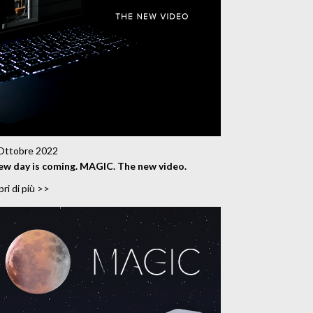
Ottobre 2022
ew day is coming. MAGIC. The new video.
ri di più >>