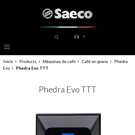
Pasar
al
contenido
principal
Buscar
Lista adicional de acciones
ES
Inicio
Products
Màquinas de café
Café en grano
Phedra
Sobrescribir
Evo
Phedra Evo TTT
enlaces
Phedra Evo TTT
de
ayuda
a
la