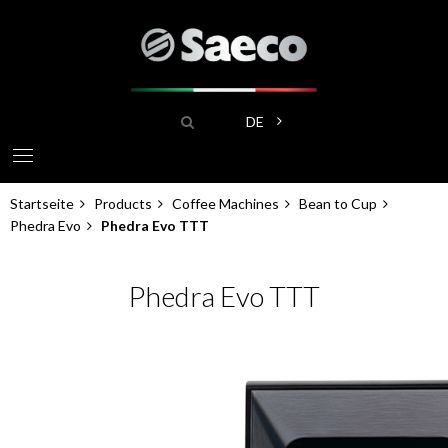
Direkt
zum
Inhalt
Suche
Weitere Aktionen aufliste
DE
Startseite
Products
Coffee Machines
Bean to Cup
Pfadnavigation
Phedra Evo
Phedra Evo TTT
Phedra Evo TTT