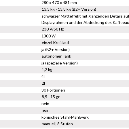
280 x 470 x 481 mm
13.3 kg - 13.8 kg (B2+ Version)
schwarzer Matteffekt mit glänzenden Details au
Displayrahmen und der Abdeckung des Kaffeeaus
230 V/50 Hz
1300 W
einzel Kreislauf
ja (B2+ Version)
autonomer Tank
ja (spezielle Version)
1,2 kg
4l
2l
30 Portionen
8,5 - 15 gr
nein
nein
konisches Stahl-Mahlwerk
manuell, 8 Stufen