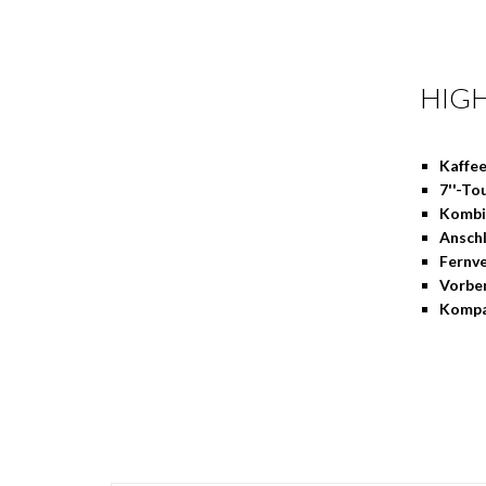
HIG
Kaffee
7''-To
Kombi
Anschl
Fernve
Vorber
Kompa