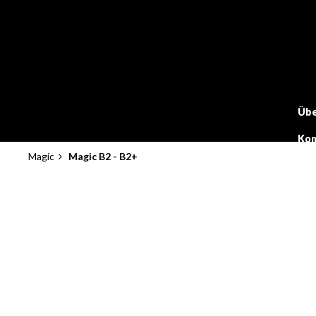
Direkt
zum
Inhalt
Übe
Kon
Magic
Magic B2 - B2+
Pfadnavigation