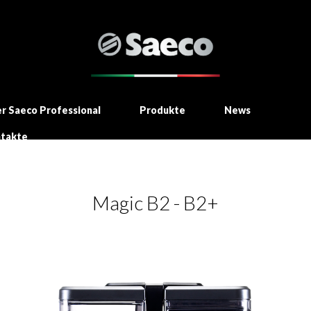
r Saeco Professional
Produkte
News
takte
Magic B2 - B2+