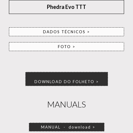
Phedra Evo TTT
DADOS TÉCNICOS >
FOTO >
DOWNLOAD DO FOLHETO >
MANUALS
MANUAL - download >