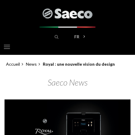
Aller
au
contenu
principal
Rechercher
Lister les actions suppléme
FR
Accueil
News
Royal : une nouvelle vision du design
Fil
Saeco News
d'Ariane