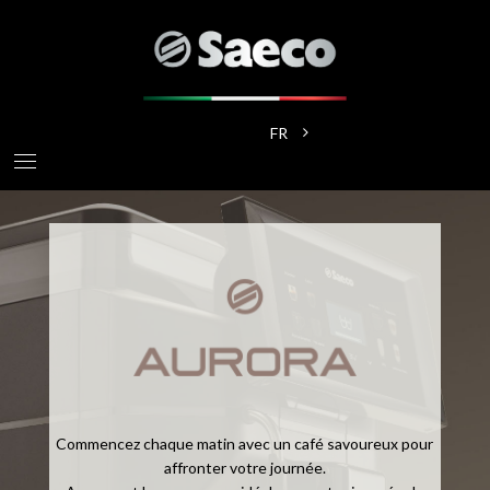
Aller
au
contenu
principal
Lister les actions suppléme
FR
Commencez chaque matin avec un café savoureux pour
affronter votre journée.