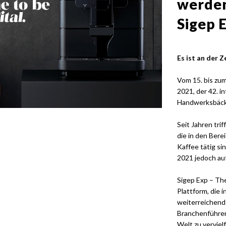
werden
Sigep 
Es ist an der Z
Vom 15. bis zum
2021, der 42. i
Handwerksbäcke
Seit Jahren trif
die in den Bere
Kaffee tätig si
2021 jedoch auf
Sigep Exp – The 
Plattform, die 
weiterreichend
Branchenführer
Welt zu verviel