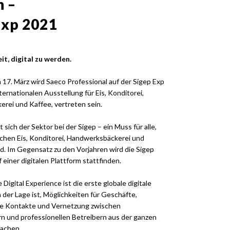
 –
Exp 2021
eit, digital zu werden.
 17. März wird Saeco Professional auf der Sigep Exp
nternationalen Ausstellung für Eis, Konditorei,
rei und Kaffee, vertreten sein.
ft sich der Sektor bei der Sigep – ein Muss für alle,
ichen Eis, Konditorei, Handwerksbäckerei und
nd. Im Gegensatz zu den Vorjahren wird die Sigep
 einer digitalen Plattform stattfinden.
Digital Experience ist die erste globale digitale
in der Lage ist, Möglichkeiten für Geschäfte,
e Kontakte und Vernetzung zwischen
n und professionellen Betreibern aus der ganzen
fachen.