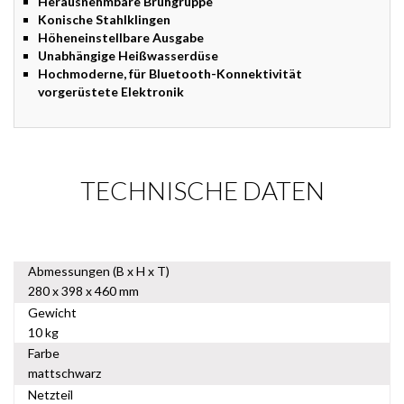
Herausnehmbare Brühgruppe
Konische Stahlklingen
Höheneinstellbare Ausgabe
Unabhängige Heißwasserdüse
Hochmoderne, für Bluetooth-Konnektivität
vorgerüstete Elektronik
TECHNISCHE DATEN
Abmessungen (B x H x T)
280 x 398 x 460 mm
Gewicht
10 kg
Farbe
mattschwarz
Netzteil