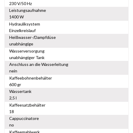
230 V/50 Hz
Leistungsaufnahme
1400 W
Hydrauliksystem
Einzelkreislauf
Heißwasser-/Dampfdüse
unabhängige
Wasserversorgung
unabhängiger Tank
Anschluss an die Wasserleitung
nein
Kaffeebohnenbehälter
600 gr
Wassertank
2,5 l
Kaffeesatzbehälter
18
Cappuccinatore
no
Kaffeemahlwerk