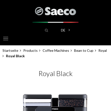
Direkt
zum
Inhalt
Suche
Weitere Aktionen aufliste
DE
Startseite
Products
Coffee Machines
Bean to Cup
Royal
Pfadnavigation
Royal Black
Royal Black