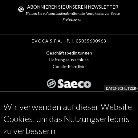
ABONNIEREN SIE UNSEREN NEWSLETTER
Bleiben Sie auf dem Laufenden über alle Neuigkeiten von Saeco
Professional
EVOCA S.P.A. - P. I. 05035600963
Geschäftsbedingungen
Menu
Haftungsausschluss
Cookie-Richtlinie
Footer
1
DATENSCHUTZEIN
-
Wir verwenden auf dieser Website
de
KAFFEE MASCHINEN
Footer
APP
Cookies, um das Nutzungserlebnis
ZUBEHÖR
Menu
zu verbessern
WARTUNGSSERVICE
www.evocagroup.com